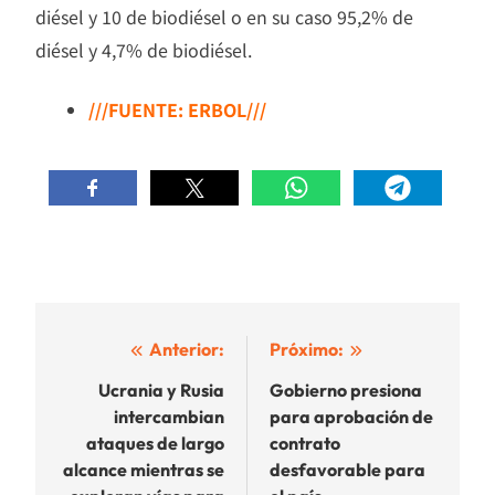
diésel y 10 de biodiésel o en su caso 95,2% de
diésel y 4,7% de biodiésel.
///FUENTE: ERBOL///
Navegación
Anterior:
Próximo:
de
Ucrania y Rusia
Gobierno presiona
intercambian
para aprobación de
entradas
ataques de largo
contrato
alcance mientras se
desfavorable para