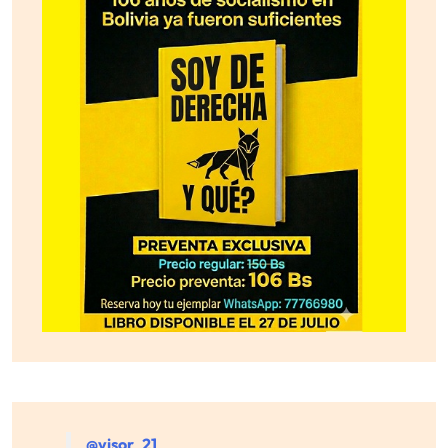
@visor_21