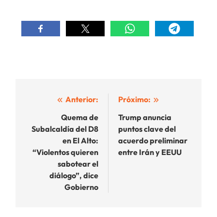
Navegación
Anterior:
Próximo:
de
Quema de
Trump anuncia
Subalcaldía del D8
puntos clave del
entradas
en El Alto:
acuerdo preliminar
“Violentos quieren
entre Irán y EEUU
sabotear el
diálogo”, dice
Gobierno