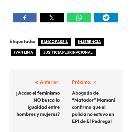
Etiquetado:
BANCO FASSIL
INJERENCIA
IVÁN LIMA
JUSITICIA PLURINACIONAL
Navegación
Anterior:
Próximo:
de
¿Acaso el feminismo
Abogado de
NO busca la
“Matador” Mamani
entradas
igualdad entre
confirma que el
hombres y mujeres?
policía no estuvo en
EPI de El Pedregal