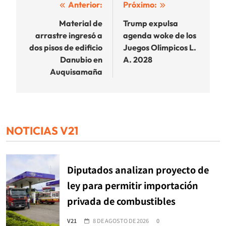
Navegación
Anterior:
Próximo:
de
Material de
Trump expulsa
arrastre ingresó a
agenda woke de los
entradas
dos pisos de edificio
Juegos Olímpicos L.
Danubio en
A. 2028
Auquisamaña
NOTICIAS V21
Diputados analizan proyecto de
ley para permitir importación
privada de combustibles
V21
8 DE AGOSTO DE 2026
0