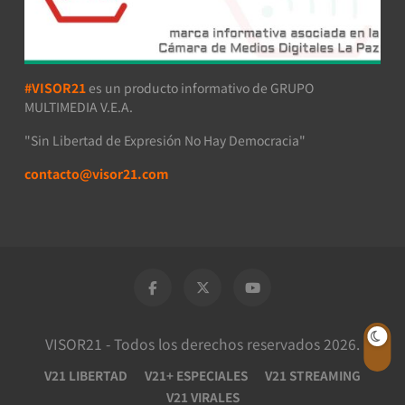
#VISOR21
es un producto informativo de GRUPO
MULTIMEDIA V.E.A.
"Sin Libertad de Expresión No Hay Democracia"
contacto@visor21.com
VISOR21 - Todos los derechos reservados 2026.
V21 LIBERTAD
V21+ ESPECIALES
V21 STREAMING
V21 VIRALES