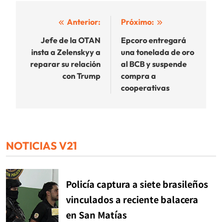
Navegación
Anterior:
Próximo:
de
Jefe de la OTAN
Epcoro entregará
insta a Zelenskyy a
una tonelada de oro
entradas
reparar su relación
al BCB y suspende
con Trump
compra a
cooperativas
NOTICIAS V21
Policía captura a siete brasileños
vinculados a reciente balacera
en San Matías