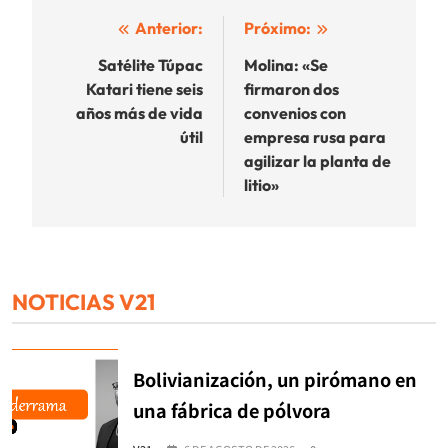
Navegación
Anterior:
Próximo:
de
Satélite Túpac
Molina: «Se
Katari tiene seis
firmaron dos
entradas
años más de vida
convenios con
útil
empresa rusa para
agilizar la planta de
litio»
NOTICIAS V21
Bolivianización, un pirómano en
una fábrica de pólvora