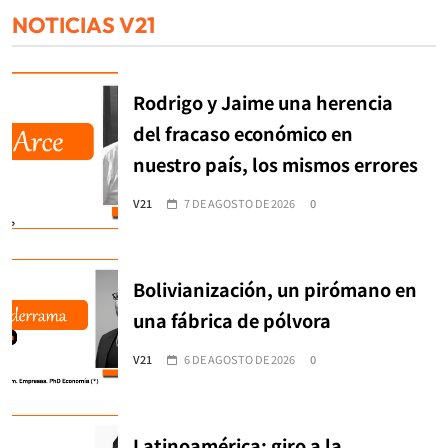
NOTICIAS V21
Rodrigo y Jaime una herencia
del fracaso económico en
nuestro país, los mismos errores
V21
7 DE AGOSTO DE 2026
0
Bolivianización, un pirómano en
una fábrica de pólvora
V21
6 DE AGOSTO DE 2026
0
Latinoamérica: giro a la