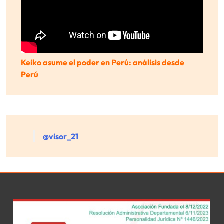
Keiko asume el poder en Perú: análisis desde
Perú
@visor_21