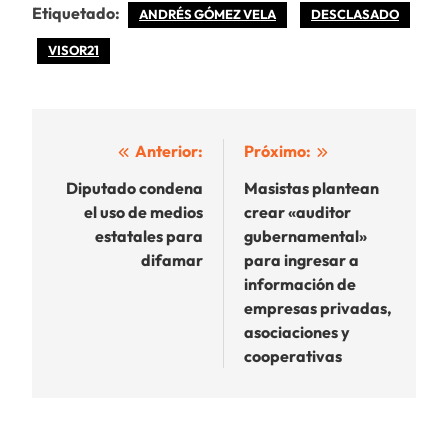
Etiquetado:
ANDRÉS GÓMEZ VELA
DESCLASADO
VISOR21
Navegación
Anterior:
Próximo:
de
Diputado condena
Masistas plantean
el uso de medios
crear «auditor
entradas
estatales para
gubernamental»
difamar
para ingresar a
información de
empresas privadas,
asociaciones y
cooperativas