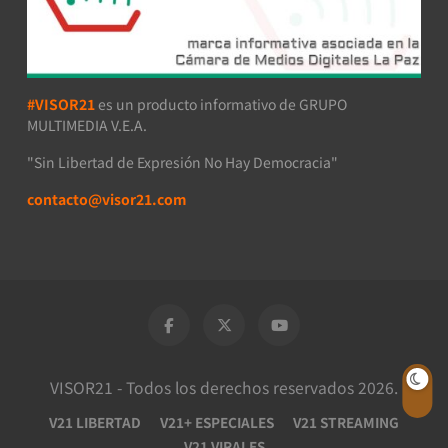
#VISOR21
es un producto informativo de GRUPO
MULTIMEDIA V.E.A.
"Sin Libertad de Expresión No Hay Democracia"
contacto@visor21.com
VISOR21 - Todos los derechos reservados 2026.
V21 LIBERTAD
V21+ ESPECIALES
V21 STREAMING
V21 VIRALES