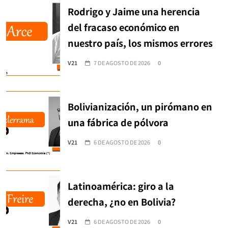
Rodrigo y Jaime una herencia
del fracaso económico en
nuestro país, los mismos errores
V21
7 DE AGOSTO DE 2026
0
Bolivianización, un pirómano en
una fábrica de pólvora
V21
6 DE AGOSTO DE 2026
0
Latinoamérica: giro a la
derecha, ¿no en Bolivia?
V21
6 DE AGOSTO DE 2026
0