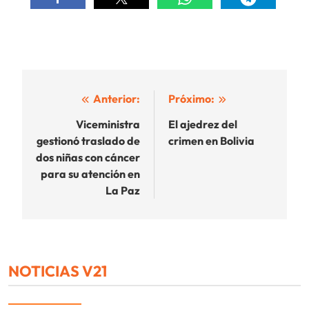
Navegación
Anterior:
Próximo:
de
Viceministra
El ajedrez del
gestionó traslado de
crimen en Bolivia
entradas
dos niñas con cáncer
para su atención en
La Paz
NOTICIAS V21