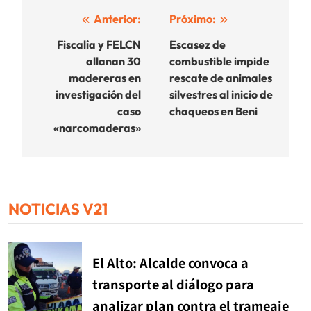
Navegación
Anterior:
Próximo:
de
Fiscalía y FELCN
Escasez de
allanan 30
combustible impide
entradas
madereras en
rescate de animales
investigación del
silvestres al inicio de
caso
chaqueos en Beni
«narcomaderas»
NOTICIAS V21
El Alto: Alcalde convoca a
transporte al diálogo para
analizar plan contra el trameaje