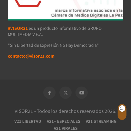
#VISOR21
es un producto informativo de GRUPO
MULTIMEDIA V.E.A.
"Sin Libertad de Expresión No Hay Democracia"
contacto@visor21.com
VISOR21 - Todos los derechos reservados 2026.
V21 LIBERTAD
V21+ ESPECIALES
V21 STREAMING
V21 VIRALES