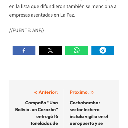
en la lista que difundieron también se menciona a
empresas asentadas en La Paz.
//FUENTE: ANF//
Navegación
Anterior:
Próximo:
de
Campaña “Una
Cochabamba:
Bolivia, un Corazón”
sector lechero
entradas
entregó 16
instala vigilia en el
toneladas de
aeropuerto y se