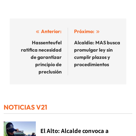
Navegación
Anterior:
Próximo:
de
Hassenteufel
Alcaldía: MAS busca
ratifica necesidad
promulgar ley sin
entradas
de garantizar
cumplir plazos y
principio de
procedimientos
preclusión
NOTICIAS V21
El Alto: Alcalde convoca a