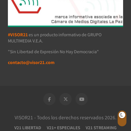
#VISOR21
es un producto informativo de GRUPO
MULTIMEDIA V.E.A.
"Sin Libertad de Expresión No Hay Democracia"
contacto@visor21.com
VISOR21 - Todos los derechos reservados 2026.
V21 LIBERTAD
V21+ ESPECIALES
V21 STREAMING