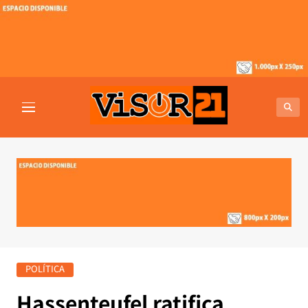
Saltar
al
contenido
VISOR21
Periodismo Y Libertad
POLÍTICA
Hassenteufel ratifica