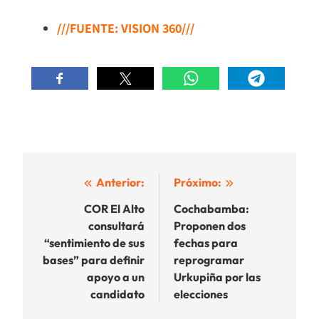
///FUENTE: VISION 360///
Navegación
Anterior:
Próximo:
de
COR El Alto
Cochabamba:
consultará
Proponen dos
entradas
“sentimiento de sus
fechas para
bases” para definir
reprogramar
apoyo a un
Urkupiña por las
candidato
elecciones