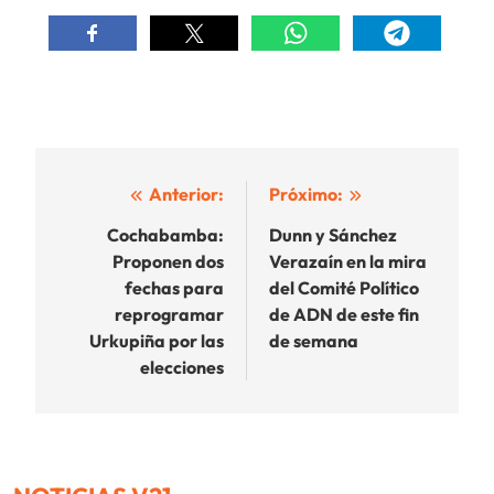
Navegación
Anterior:
Próximo:
de
Cochabamba:
Dunn y Sánchez
Proponen dos
Verazaín en la mira
entradas
fechas para
del Comité Político
reprogramar
de ADN de este fin
Urkupiña por las
de semana
elecciones