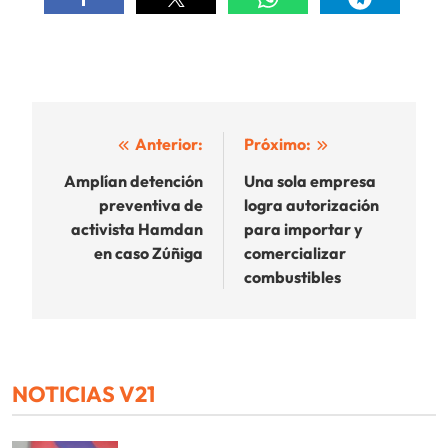
Navegación
Anterior:
Próximo:
de
Amplían detención
Una sola empresa
preventiva de
logra autorización
entradas
activista Hamdan
para importar y
en caso Zúñiga
comercializar
combustibles
NOTICIAS V21