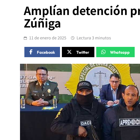
Amplían detención pr
Zúñiga
11 de enero de 2025
Lectura 3 minutos
Facebook
Twitter
Whatsapp