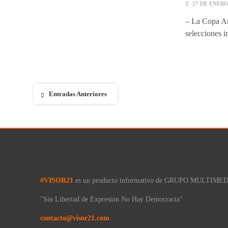
27 DE ENERO
– La Copa Am
selecciones 
Navegación
Entradas Anteriores
de
entradas
#VISOR21
es un producto informativo de GRUPO MULTIMED
"Sin Libertad de Expresión No Hay Democracia"
contacto@visor21.com