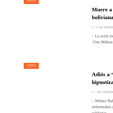
ARTES
Muere a 
bolivian
15 DE FEBRE
– La actriz 
‘One Million
ARTES
Adiós a 
hipnotiz
7 DE FEBRER
– Wilmer Balb
enfermedad c
solidarias,…