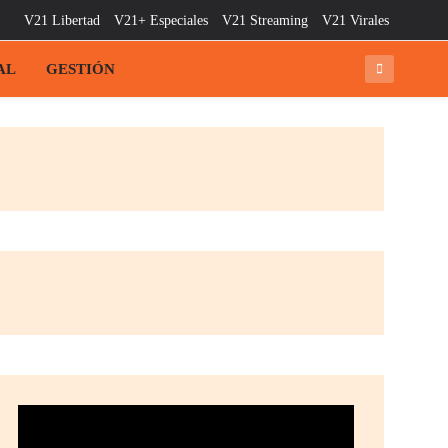
V21 Libertad
V21+ Especiales
V21 Streaming
V21 Virales
AL
GESTIÓN