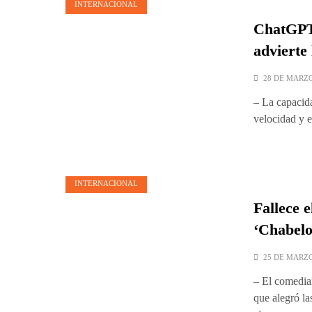
INTERNACIONAL
ChatGPT f
advierte
28 DE MARZO
– La capacida
velocidad y 
INTERNACIONAL
Fallece 
‘Chabelo
25 DE MARZO
– El comedia
que alegró l