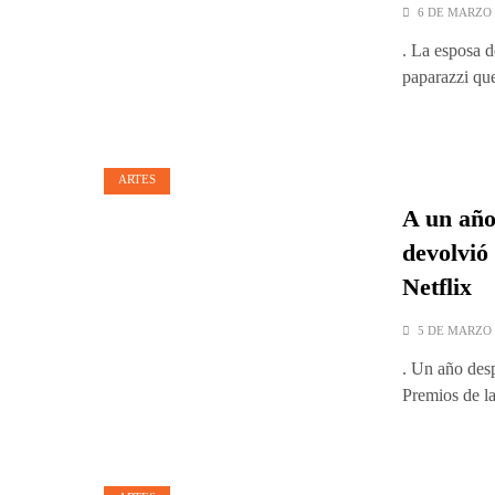
6 DE MARZO 
. La esposa d
paparazzi qu
ARTES
A un año
devolvió
Netflix
5 DE MARZO 
. Un año desp
Premios de l