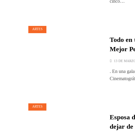
cinco…
ARTES
Todo en 
Mejor Pe
13 DE MARZO
. En una gala
Cinematográf
ARTES
Esposa d
dejar de 