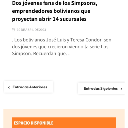
Dos jóvenes fans de los Simpsons,
emprendedores bolivianos que
proyectan abrir 14 sucursales
19 DE ABRIL DE 2023
. Los bolivianos José Luis y Teresa Condori son
dos jóvenes que crecieron viendo la serie Los
Simpson. Recuerdan que…
Navegación
Entradas Anteriores
Entradas Siguientes
de
entradas