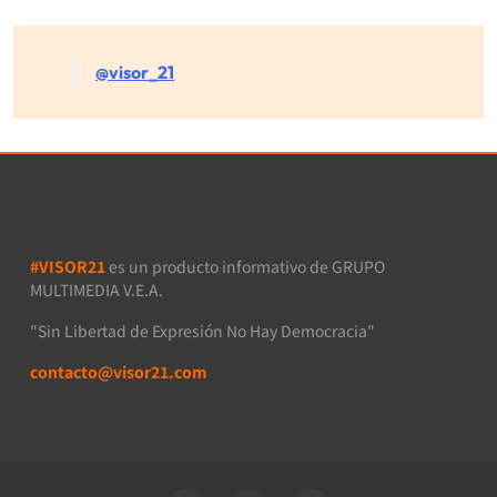
@visor_21
#VISOR21
es un producto informativo de GRUPO
MULTIMEDIA V.E.A.
"Sin Libertad de Expresión No Hay Democracia"
contacto@visor21.com