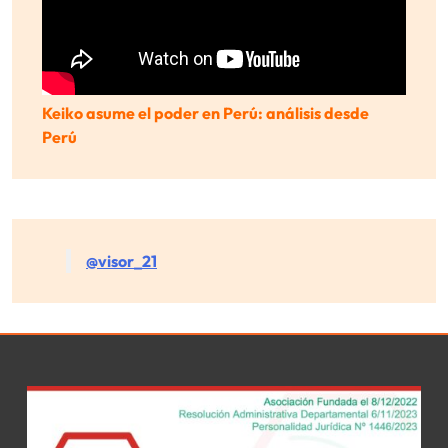
Keiko asume el poder en Perú: análisis desde
Perú
@visor_21