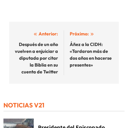
Navegación
Anterior:
Próximo:
de
Después de un año
Áñez a la CIDH:
vuelven a enjuiciar a
«Tardaron más de
entradas
diputada por citar
dos años en hacerse
la Biblia en su
presentes»
cuenta de Twitter
NOTICIAS V21
Presidente del Episcopado