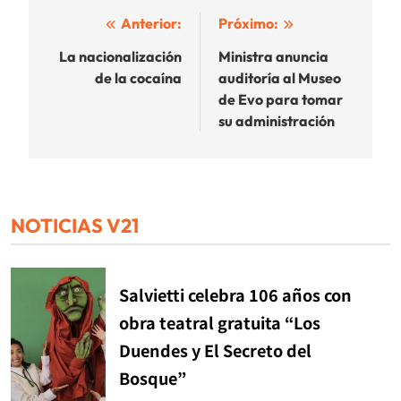
Navegación
Anterior:
Próximo:
de
La nacionalización
Ministra anuncia
de la cocaína
auditoría al Museo
entradas
de Evo para tomar
su administración
NOTICIAS V21
Salvietti celebra 106 años con
obra teatral gratuita “Los
Duendes y El Secreto del
Bosque”