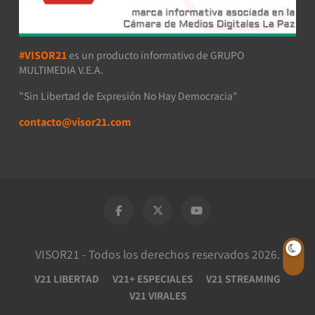
#VISOR21
es un producto informativo de GRUPO
MULTIMEDIA V.E.A.
"Sin Libertad de Expresión No Hay Democracia"
contacto@visor21.com
VISOR21 - Todos los derechos reservados 2026.
V21 LIBERTAD
V21+ ESPECIALES
V21 STREAMING
V21 VIRALES