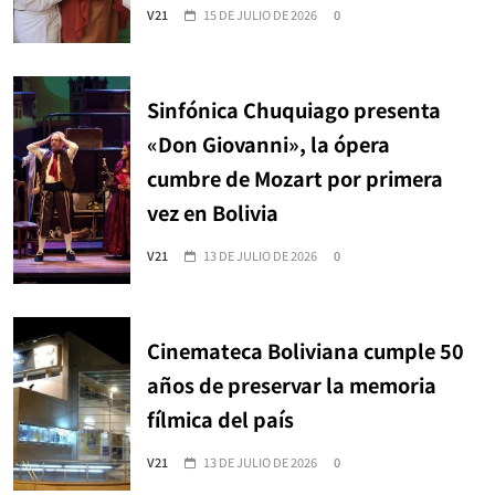
V21
15 DE JULIO DE 2026
0
Sinfónica Chuquiago presenta
«Don Giovanni», la ópera
cumbre de Mozart por primera
vez en Bolivia
V21
13 DE JULIO DE 2026
0
Cinemateca Boliviana cumple 50
años de preservar la memoria
fílmica del país
V21
13 DE JULIO DE 2026
0