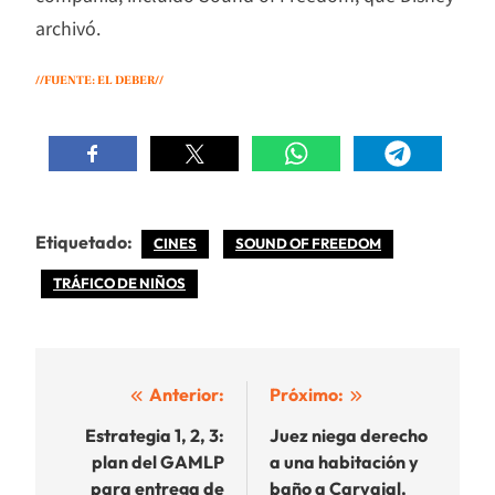
archivó.
//FUENTE: EL DEBER//
Etiquetado:
CINES
SOUND OF FREEDOM
TRÁFICO DE NIÑOS
Navegación
Anterior:
Próximo:
de
Estrategia 1, 2, 3:
Juez niega derecho
plan del GAMLP
a una habitación y
entradas
para entrega de
baño a Carvajal,