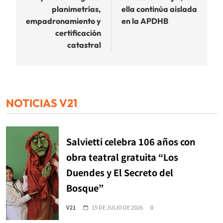
planimetrías,
ella continúa aislada
empadronamiento y
en la APDHB
certificación
catastral
NOTICIAS V21
Salvietti celebra 106 años con
obra teatral gratuita “Los
Duendes y El Secreto del
Bosque”
V21
15 DE JULIO DE 2026
0