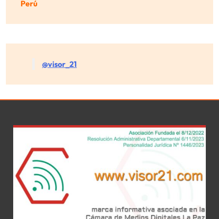
Perú
@visor_21