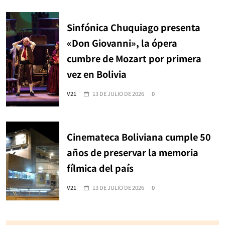
Sinfónica Chuquiago presenta
«Don Giovanni», la ópera
cumbre de Mozart por primera
vez en Bolivia
V21
13 DE JULIO DE 2026
0
Cinemateca Boliviana cumple 50
años de preservar la memoria
fílmica del país
V21
13 DE JULIO DE 2026
0