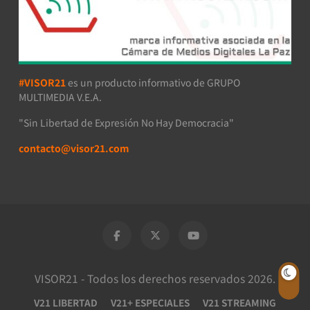
#VISOR21
es un producto informativo de GRUPO
MULTIMEDIA V.E.A.
"Sin Libertad de Expresión No Hay Democracia"
contacto@visor21.com
VISOR21 - Todos los derechos reservados 2026.
V21 LIBERTAD
V21+ ESPECIALES
V21 STREAMING