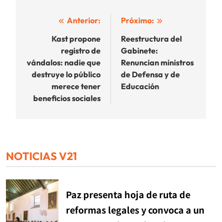
Navegación
Anterior:
Próximo:
de
Kast propone
Reestructura del
registro de
Gabinete:
entradas
vándalos: nadie que
Renuncian ministros
destruye lo público
de Defensa y de
merece tener
Educación
beneficios sociales
NOTICIAS V21
Paz presenta hoja de ruta de
reformas legales y convoca a un