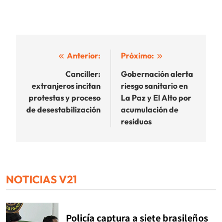
Navegación
Anterior:
Próximo:
de
Canciller:
Gobernación alerta
extranjeros incitan
riesgo sanitario en
entradas
protestas y proceso
La Paz y El Alto por
de desestabilización
acumulación de
residuos
NOTICIAS V21
Policía captura a siete brasileños