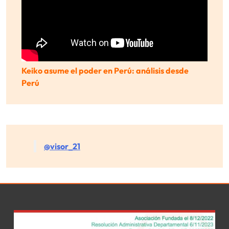
Keiko asume el poder en Perú: análisis desde
Perú
@visor_21