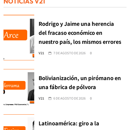
NOTICIAS V21
Rodrigo y Jaime una herencia
del fracaso económico en
nuestro país, los mismos errores
V21
7 DE AGOSTO DE 2026
0
Bolivianización, un pirómano en
una fábrica de pólvora
V21
6 DE AGOSTO DE 2026
0
Latinoamérica: giro a la