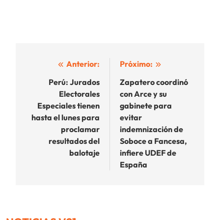
Navegación
Anterior:
Próximo:
de
Perú: Jurados
Zapatero coordinó
Electorales
con Arce y su
entradas
Especiales tienen
gabinete para
hasta el lunes para
evitar
proclamar
indemnización de
resultados del
Soboce a Fancesa,
balotaje
infiere UDEF de
España