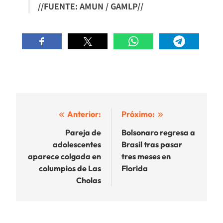
//FUENTE: AMUN / GAMLP//
Navegación
Anterior:
Próximo:
de
Pareja de
Bolsonaro regresa a
adolescentes
Brasil tras pasar
entradas
aparece colgada en
tres meses en
columpios de Las
Florida
Cholas