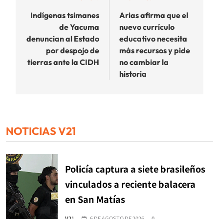
de
Indígenas tsimanes
Arias afirma que el
de Yacuma
nuevo currículo
entradas
denuncian al Estado
educativo necesita
por despojo de
más recursos y pide
tierras ante la CIDH
no cambiar la
historia
NOTICIAS V21
Policía captura a siete brasileños
vinculados a reciente balacera
en San Matías
V21
6 DE AGOSTO DE 2026
0