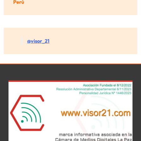
Perú
@visor_21