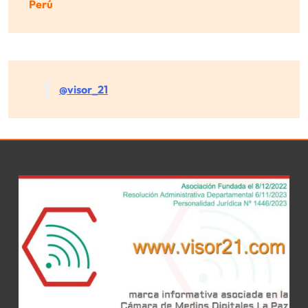
Perú
@visor_21