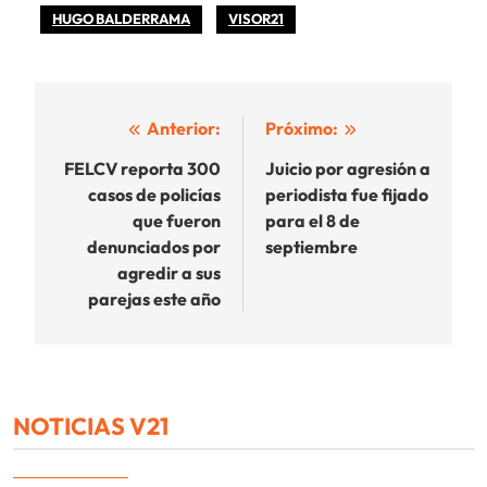
HUGO BALDERRAMA
VISOR21
Navegación
Anterior:
Próximo:
de
FELCV reporta 300
Juicio por agresión a
casos de policías
periodista fue fijado
entradas
que fueron
para el 8 de
denunciados por
septiembre
agredir a sus
parejas este año
NOTICIAS V21