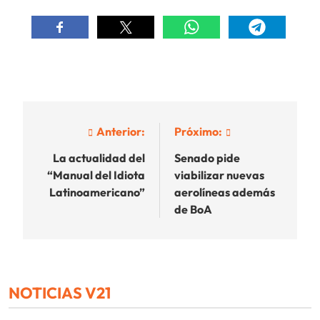
Navegación
Anterior:
Próximo:
de
La actualidad del
Senado pide
“Manual del Idiota
viabilizar nuevas
entradas
Latinoamericano”
aerolíneas además
de BoA
NOTICIAS V21