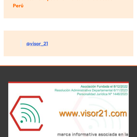
Perú
@visor_21