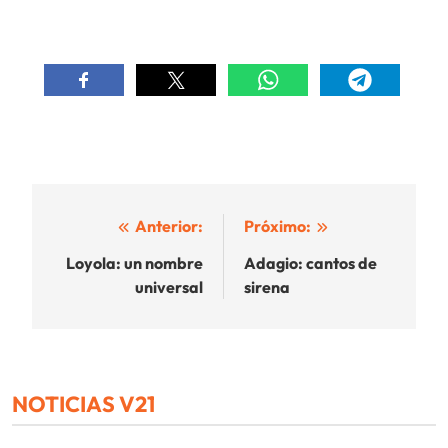
Navegación
Anterior:
Próximo:
de
Loyola: un nombre
Adagio: cantos de
universal
sirena
entradas
NOTICIAS V21