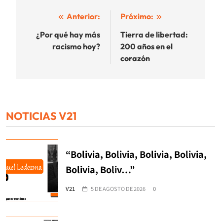
Navegación
Anterior:
Próximo:
de
¿Por qué hay más
Tierra de libertad:
racismo hoy?
200 años en el
entradas
corazón
NOTICIAS V21
“Bolivia, Bolivia, Bolivia, Bolivia,
Bolivia, Boliv…”
V21
5 DE AGOSTO DE 2026
0