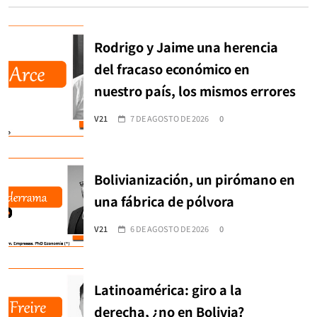
Rodrigo y Jaime una herencia
del fracaso económico en
nuestro país, los mismos errores
V21
7 DE AGOSTO DE 2026
0
Bolivianización, un pirómano en
una fábrica de pólvora
V21
6 DE AGOSTO DE 2026
0
Latinoamérica: giro a la
derecha, ¿no en Bolivia?