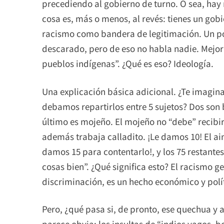
precediendo al gobierno de turno. O sea, hay 
cosa es, más o menos, al revés: tienes un gob
racismo como bandera de legitimación. Un po
descarado, pero de eso no habla nadie. Mejo
pueblos indígenas”. ¿Qué es eso? Ideología.
Una explicación básica adicional. ¿Te imagin
debamos repartirlos entre 5 sujetos? Dos son 
último es mojeño. El mojeño no “debe” recibir,
además trabaja calladito. ¡Le damos 10! El aim
damos 15 para contentarlo!, y los 75 restante
cosas bien”. ¿Qué significa esto? El racismo g
discriminación, es un hecho económico y polí
Pero, ¿qué pasa si, de pronto, ese quechua y 
parece obvia: los insultas de “indios vagos, b