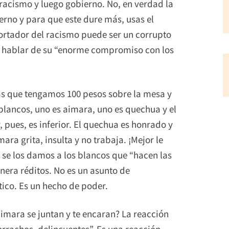
racismo y luego gobierno. No, en verdad la
ierno y para que este dure más, usas el
rtador del racismo puede ser un corrupto
r hablar de su “enorme compromiso con los
as que tengamos 100 pesos sobre la mesa y
blancos, uno es aimara, uno es quechua y el
 pues, es inferior. El quechua es honrado y
ara grita, insulta y no trabaja. ¡Mejor le
s se los damos a los blancos que “hacen las
enera réditos. No es un asunto de
tico. Es un hecho de poder.
aimara se juntan y te encaran? La reacción
orrachos, delincuentes”. Es una reacción