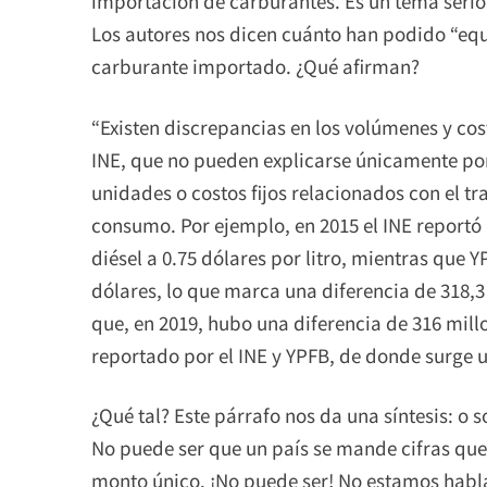
importación de carburantes. Es un tema serio.
Los autores nos dicen cuánto han podido “equi
carburante importado. ¿Qué afirman?
“Existen discrepancias en los volúmenes y co
INE, que no pueden explicarse únicamente por 
unidades o costos fijos relacionados con el t
consumo. Por ejemplo, en 2015 el INE reportó 
diésel a 0.75 dólares por litro, mientras que YP
dólares, lo que marca una diferencia de 318,3
que, en 2019, hubo una diferencia de 316 mill
reportado por el INE y YPFB, de donde surge u
¿Qué tal? Este párrafo nos da una síntesis: o 
No puede ser que un país se mande cifras que 
monto único. ¡No puede ser! No estamos hablan