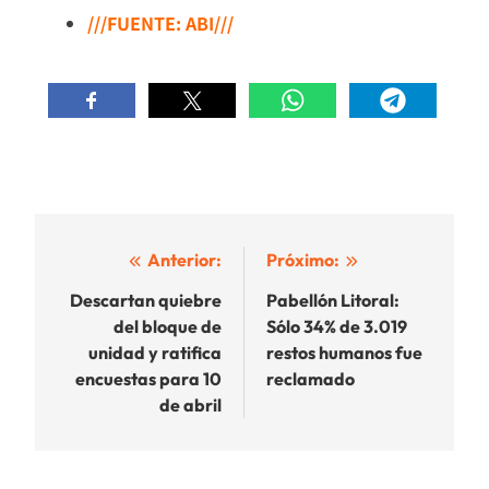
///FUENTE: ABI///
Navegación
Anterior:
Próximo:
de
Descartan quiebre
Pabellón Litoral:
del bloque de
Sólo 34% de 3.019
entradas
unidad y ratifica
restos humanos fue
encuestas para 10
reclamado
de abril