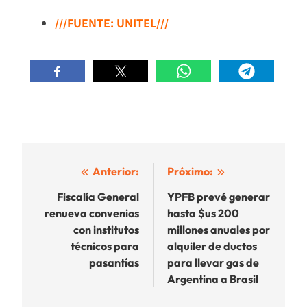
///FUENTE: UNITEL///
Navegación
Anterior:
Próximo:
de
Fiscalía General
YPFB prevé generar
renueva convenios
hasta $us 200
entradas
con institutos
millones anuales por
técnicos para
alquiler de ductos
pasantías
para llevar gas de
Argentina a Brasil