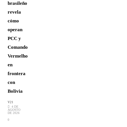
brasileño
revela
cómo
operan
PCC y
Comando
Vermelho
en
frontera
con
Bolivia
V21
4 DE
AGOSTO
DE 2026
0