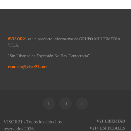
#VISOR21
es un producto informativo de GRUPO MULTIMEDIA
V.E.A.
"Sin Libertad de Expresión No Hay Democracia"
contacto@visor21.com
V21 LIBERTAD
VISOR21 - Todos los derechos
V21+ ESPECIALES
reservados 2026.