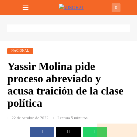
Saltar
VISOR21
Periodismo Y Libertad
al
contenido
NACIONAL
Yassir Molina pide
proceso abreviado y
acusa traición de la clase
política
22 de octubre de 2022
Lectura 5 minutos