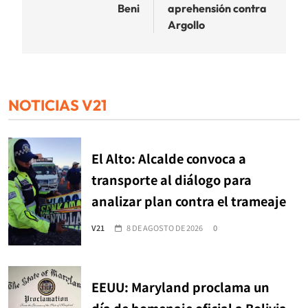
Beni
aprehensión contra
Argollo
NOTICIAS V21
El Alto: Alcalde convoca a
transporte al diálogo para
analizar plan contra el trameaje
V21
8 DE AGOSTO DE 2026
0
EEUU: Maryland proclama un
día de homenaje oficial a Bolivia