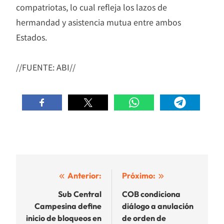
compatriotas, lo cual refleja los lazos de
hermandad y asistencia mutua entre ambos
Estados.
//FUENTE: ABI//
Navegación
Anterior:
Próximo:
de
Sub Central
COB condiciona
Campesina define
diálogo a anulación
entradas
inicio de bloqueos en
de orden de