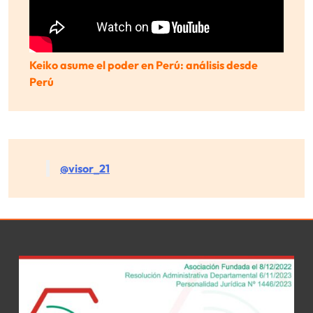
Keiko asume el poder en Perú: análisis desde
Perú
@visor_21