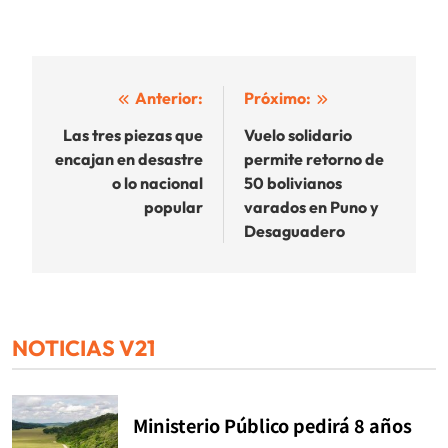
Navegación
Anterior:
Próximo:
de
Las tres piezas que
Vuelo solidario
encajan en desastre
permite retorno de
entradas
o lo nacional
50 bolivianos
popular
varados en Puno y
Desaguadero
NOTICIAS V21
Ministerio Público pedirá 8 años