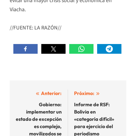
Viacha.
//FUENTE: LA RAZÓN//
Navegación
Anterior:
Próximo:
de
Gobierno:
Informe de RSF:
implementar un
Bolivia en
entradas
estado de excepción
«categoría difícil»
es complejo,
para ejercicio del
movilizados se
periodismo