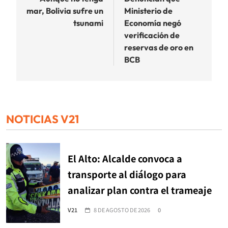
de
mar, Bolivia sufre un
Ministerio de
entradas
tsunami
Economía negó
verificación de
reservas de oro en
BCB
NOTICIAS V21
El Alto: Alcalde convoca a
transporte al diálogo para
analizar plan contra el trameaje
V21
8 DE AGOSTO DE 2026
0