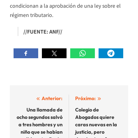
condicionan a la aprobación de una ley sobre el
régimen tributario.
//FUENTE: ANF//
Navegación
Anterior:
Próximo:
de
Una llamada de
Colegio de
ocho segundos salvó
Abogados quiere
entradas
a tres hombres y un
caras nuevas en la
niño que se habían
justicia, pero