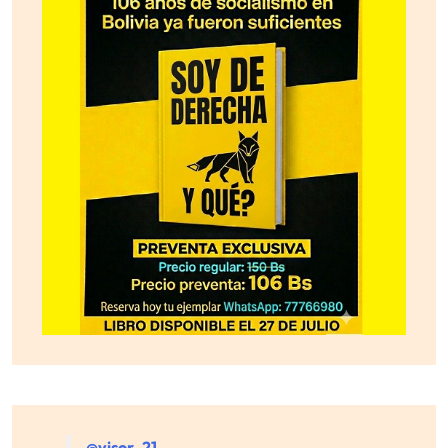
@visor_21