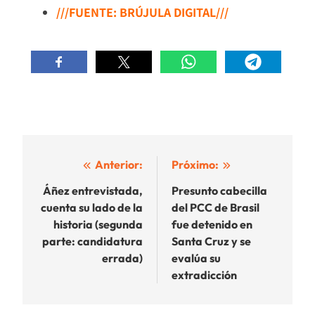
///FUENTE: BRÚJULA DIGITAL///
Navegación
Anterior:
Próximo:
de
Áñez entrevistada,
Presunto cabecilla
cuenta su lado de la
del PCC de Brasil
entradas
historia (segunda
fue detenido en
parte: candidatura
Santa Cruz y se
errada)
evalúa su
extradicción