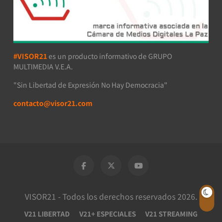
#VISOR21
es un producto informativo de GRUPO
MULTIMEDIA V.E.A.
"Sin Libertad de Expresión No Hay Democracia"
contacto@visor21.com
VISOR21 - Todos los derechos reservados 2026.
V21 LIBERTAD
V21+ ESPECIALES
V21 STREAMING