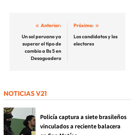
Navegación
Anterior:
Próximo:
de
Un sol peruano ya
Los candidatos y los
superar el tipo de
electores
entradas
cambio a Bs 5 en
Desaguadero
NOTICIAS V21
Policía captura a siete brasileños
vinculados a reciente balacera