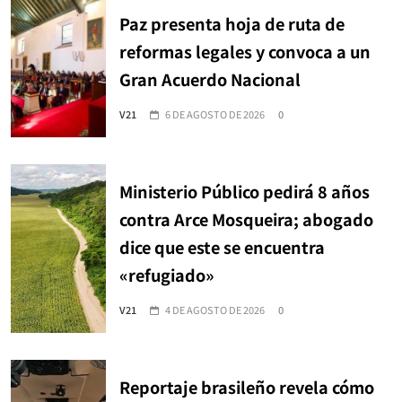
Paz presenta hoja de ruta de
reformas legales y convoca a un
Gran Acuerdo Nacional
V21
6 DE AGOSTO DE 2026
0
Ministerio Público pedirá 8 años
contra Arce Mosqueira; abogado
dice que este se encuentra
«refugiado»
V21
4 DE AGOSTO DE 2026
0
Reportaje brasileño revela cómo