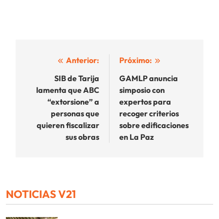
Navegación
Anterior:
Próximo:
de
SIB de Tarija
GAMLP anuncia
lamenta que ABC
simposio con
entradas
“extorsione” a
expertos para
personas que
recoger criterios
quieren fiscalizar
sobre edificaciones
sus obras
en La Paz
NOTICIAS V21