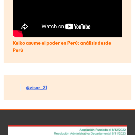
Keiko asume el poder en Perú: análisis desde
Perú
@visor_21