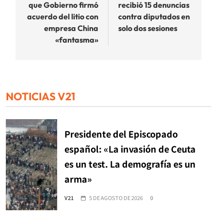
que Gobierno firmó
recibió 15 denuncias
entradas
acuerdo del litio con
contra diputados en
empresa China
solo dos sesiones
«fantasma»
NOTICIAS V21
Presidente del Episcopado
español: «La invasión de Ceuta
es un test. La demografía es un
arma»
V21
5 DE AGOSTO DE 2026
0