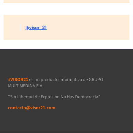
@visor_21
#VISOR21
es un producto informativo de GRUPO
MULTIMEDIA V.E.A.
"Sin Libertad de Expresión No Hay Democracia"
contacto@visor21.com