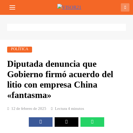
Saltar
VISOR21
Periodismo Y Libertad
al
contenido
POLÍTICA
Diputada denuncia que
Gobierno firmó acuerdo del
litio con empresa China
«fantasma»
12 de febrero de 2025
Lectura 4 minutos