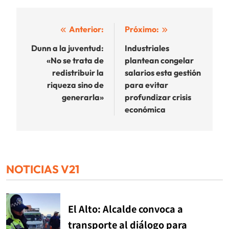
Navegación
Anterior:
Próximo:
de
Dunn a la juventud:
Industriales
«No se trata de
plantean congelar
entradas
redistribuir la
salarios esta gestión
riqueza sino de
para evitar
generarla»
profundizar crisis
económica
NOTICIAS V21
El Alto: Alcalde convoca a
transporte al diálogo para