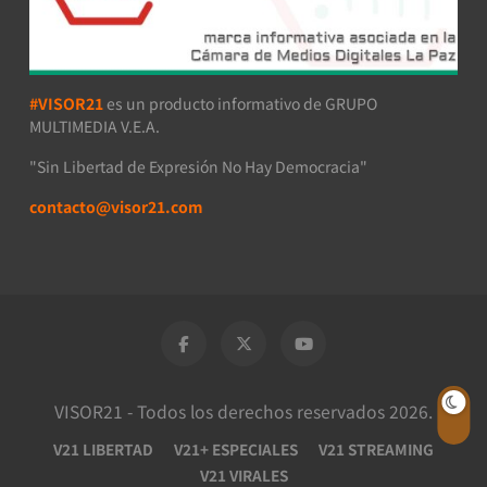
#VISOR21
es un producto informativo de GRUPO
MULTIMEDIA V.E.A.
"Sin Libertad de Expresión No Hay Democracia"
contacto@visor21.com
VISOR21 - Todos los derechos reservados 2026.
V21 LIBERTAD
V21+ ESPECIALES
V21 STREAMING
V21 VIRALES