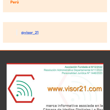
Perú
@visor_21