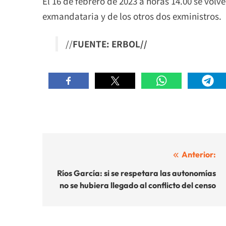
El 16 de febrero de 2023 a horas 14.00 se volve
exmandataria y de los otros dos exministros.
//
FUENTE: ERBOL//
Navegación
Anterior:
de
Ríos García: si se respetara las autonomías
no se hubiera llegado al conflicto del censo
entradas