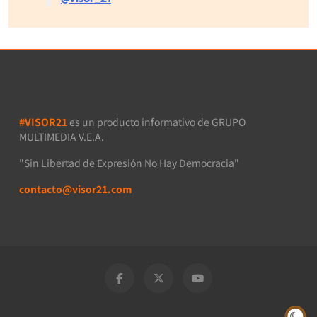
#VISOR21
es un producto informativo de GRUPO
MULTIMEDIA V.E.A.
"Sin Libertad de Expresión No Hay Democracia"
contacto@visor21.com