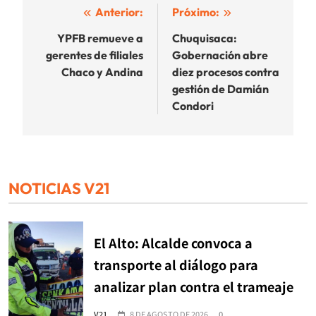
Navegación
Anterior:
Próximo:
de
YPFB remueve a
Chuquisaca:
gerentes de filiales
Gobernación abre
entradas
Chaco y Andina
diez procesos contra
gestión de Damián
Condori
NOTICIAS V21
El Alto: Alcalde convoca a
transporte al diálogo para
analizar plan contra el trameaje
V21
8 DE AGOSTO DE 2026
0