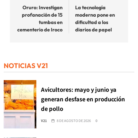
de
Oruro: Investigan
La tecnología
profanación de 15
moderna pone en
entradas
tumbas en
dificultad a los
cementerio de Iroco
diarios de papel
NOTICIAS V21
Avicultores: mayo y junio ya
generan desfase en producción
de pollo
V21
8 DE AGOSTO DE 2026
0